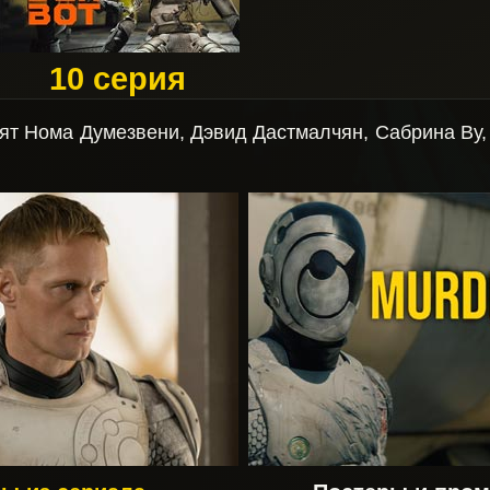
10 серия
дят Нома Думезвени, Дэвид Дастмалчян, Сабрина Ву,