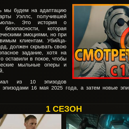
ь мы будем на адаптацию
арты Уэллс, получившей
ьюла». Это история о
 безопасности, которая
еческими эмоциями, но при
вимым клиентам. Убийца-
гард, должен скрывать свою
пасное задание, хотя на
го оставили в покое, чтобы
ческие мыльные оперы и
й.
сериал из 10 эпизодов
 эпизодами 16 мая 2025 года, а затем новые эп
1 СЕЗОН