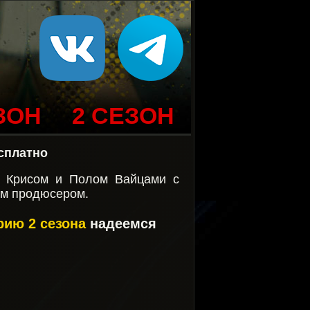
ЗОН
2 СЕЗОН
сплатно
й Крисом и Полом Вайцами с
ым продюсером.
рию 2 сезона
надеемся