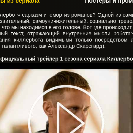
ы из сериала
Постеры и пром
лербот» сарказм и юмор из романов? Одной из сам
звительный, самоуничижительный, социально трево
 что мы находимся в его голове. Вот где происходи
мный текст, отражающий внутренние мысли робот
ания киллербота видимыми только посредством а
о талантливого, как Александр Скарсгард).
фициальный трейлер 1 сезона сериала Киллербо