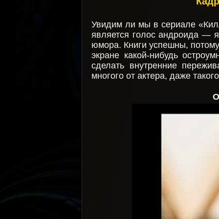
Кадр
Увидим ли мы в сериале «Кил
является голос андроида — я
юмора. Книги успешны, потому
экране какой-нибудь остроу
сделать внутренние пережив
многого от актера, даже таког
О